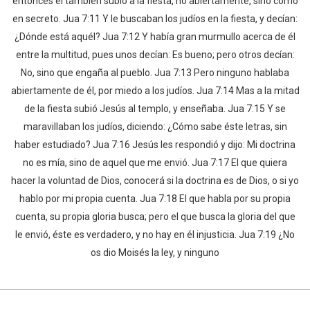
entonces él también subió a la fiesta, no abiertamente, sino como
en secreto. Jua 7:11 Y le buscaban los judíos en la fiesta, y decían:
¿Dónde está aquél? Jua 7:12 Y había gran murmullo acerca de él
entre la multitud, pues unos decían: Es bueno; pero otros decían:
No, sino que engaña al pueblo. Jua 7:13 Pero ninguno hablaba
abiertamente de él, por miedo a los judíos. Jua 7:14 Mas a la mitad
de la fiesta subió Jesús al templo, y enseñaba. Jua 7:15 Y se
maravillaban los judíos, diciendo: ¿Cómo sabe éste letras, sin
haber estudiado? Jua 7:16 Jesús les respondió y dijo: Mi doctrina
no es mía, sino de aquel que me envió. Jua 7:17 El que quiera
hacer la voluntad de Dios, conocerá si la doctrina es de Dios, o si yo
hablo por mi propia cuenta. Jua 7:18 El que habla por su propia
cuenta, su propia gloria busca; pero el que busca la gloria del que
le envió, éste es verdadero, y no hay en él injusticia. Jua 7:19 ¿No
os dio Moisés la ley, y ninguno