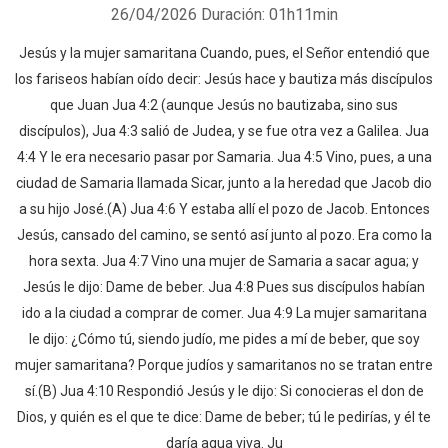
26/04/2026
Duración: 01h11min
Jesús y la mujer samaritana Cuando, pues, el Señor entendió que
los fariseos habían oído decir: Jesús hace y bautiza más discípulos
que Juan Jua 4:2 (aunque Jesús no bautizaba, sino sus
discípulos), Jua 4:3 salió de Judea, y se fue otra vez a Galilea. Jua
4:4 Y le era necesario pasar por Samaria. Jua 4:5 Vino, pues, a una
ciudad de Samaria llamada Sicar, junto a la heredad que Jacob dio
a su hijo José.(A) Jua 4:6 Y estaba allí el pozo de Jacob. Entonces
Jesús, cansado del camino, se sentó así junto al pozo. Era como la
hora sexta. Jua 4:7 Vino una mujer de Samaria a sacar agua; y
Jesús le dijo: Dame de beber. Jua 4:8 Pues sus discípulos habían
ido a la ciudad a comprar de comer. Jua 4:9 La mujer samaritana
le dijo: ¿Cómo tú, siendo judío, me pides a mí de beber, que soy
mujer samaritana? Porque judíos y samaritanos no se tratan entre
sí.(B) Jua 4:10 Respondió Jesús y le dijo: Si conocieras el don de
Dios, y quién es el que te dice: Dame de beber; tú le pedirías, y él te
daría agua viva. Ju